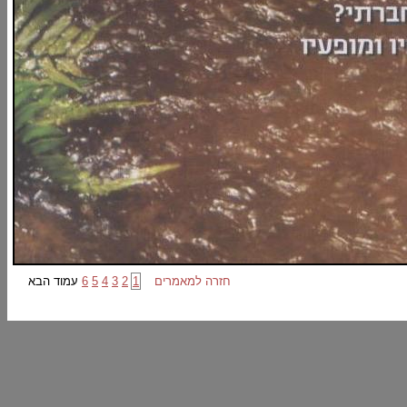
חזרה למאמרים
1
2
3
4
5
6
עמוד הבא
ין? מה הקשר של הטאבו לתסביך אדיפוס ומה תפקידו ביצירת סדר חברתי? על פרויד, טוהר, טומאה, כשרות,